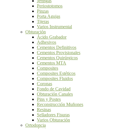
Jeringas
Periostotomos
Pinzas
Porta Agujas
Tijeras
Varios Instrumental
Obturación
Ácido Grabador
Adhesivos
Cementos Definitivos
Cementos Provisionales
Cementos Quirúrgicos
Cementos MTA
Composites
Composites Estéticos
Composites Fluidos
Coronas
Fondo de Cavidad
Obturación Canales
Pins y Postes
Reconstrucción Muñones
Resinas
Selladores Fisuras
Varios Obturación
Ortodoncia