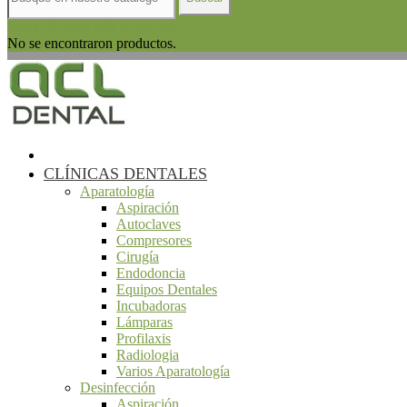
Haga clic para más productos.
No se encontraron productos.
CLÍNICAS DENTALES
Aparatología
Aspiración
Autoclaves
Compresores
Cirugía
Endodoncia
Equipos Dentales
Incubadoras
Lámparas
Profilaxis
Radiologia
Varios Aparatología
Desinfección
Aspiración