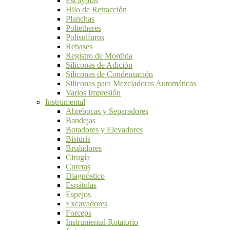
Escayolas
Hilo de Retracción
Planchas
Polietheres
Polisulfuros
Rebases
Registro de Mordida
Siliconas de Adición
Siliconas de Condensación
Siliconas para Mezcladoras Automáticas
Varios Impresión
Instrumental
Abrebocas y Separadores
Bandejas
Botadores y Elevadores
Bisturís
Bruñidores
Cirugía
Curetas
Diagnóstico
Espátulas
Espejos
Excavadores
Forceps
Instrumental Rotatorio