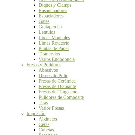
Diques y Clamps
Ensanchadores
Espaciadores
Gates
Guttapercha
Lentulos
Limas Manuales
Limas Rotatorio
Puntas de Papel
Tiranervios
Varios Endodoncia
Fresas y Pulidores
Abrasivos
Discos de Pulir
Fresas de Cerámica
Fresas de Diamante
Fresas de Tungsteno
Pulidores de Composite
Tiras
Varios Fresas
Impresión
Alginatos
Ceras
Cubetas