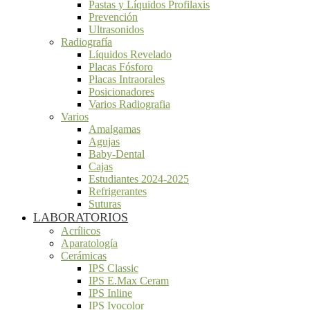
Pastas y Líquidos Profilaxis
Prevención
Ultrasonidos
Radiografía
Líquidos Revelado
Placas Fósforo
Placas Intraorales
Posicionadores
Varios Radiografia
Varios
Amalgamas
Agujas
Baby-Dental
Cajas
Estudiantes 2024-2025
Refrigerantes
Suturas
LABORATORIOS
Acrílicos
Aparatología
Cerámicas
IPS Classic
IPS E.Max Ceram
IPS Inline
IPS Ivocolor