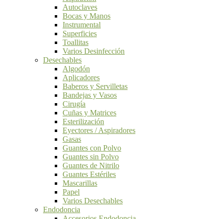
Autoclaves
Bocas y Manos
Instrumental
Superficies
Toallitas
Varios Desinfección
Desechables
Algodón
Aplicadores
Baberos y Servilletas
Bandejas y Vasos
Cirugía
Cuñas y Matrices
Esterilización
Eyectores / Aspiradores
Gasas
Guantes con Polvo
Guantes sin Polvo
Guantes de Nitrilo
Guantes Estériles
Mascarillas
Papel
Varios Desechables
Endodoncia
Accesorios Endodoncia