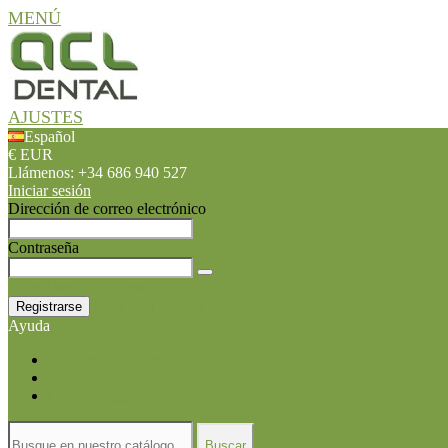
MENÚ
AJUSTES
Español
€ EUR
Llámenos:
+34 686 940 527
Iniciar sesión
Dirección de correo electrónico
Contraseña
¿Olvidaste tu contraseña?
Crea Una Cuenta
Registrarse
Ayuda
Contacta con Nosotros
Envío
Como comprar
Buscar