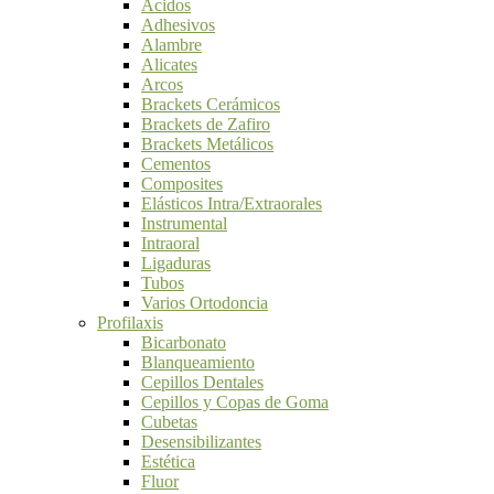
Ácidos
Adhesivos
Alambre
Alicates
Arcos
Brackets Cerámicos
Brackets de Zafiro
Brackets Metálicos
Cementos
Composites
Elásticos Intra/Extraorales
Instrumental
Intraoral
Ligaduras
Tubos
Varios Ortodoncia
Profilaxis
Bicarbonato
Blanqueamiento
Cepillos Dentales
Cepillos y Copas de Goma
Cubetas
Desensibilizantes
Estética
Fluor