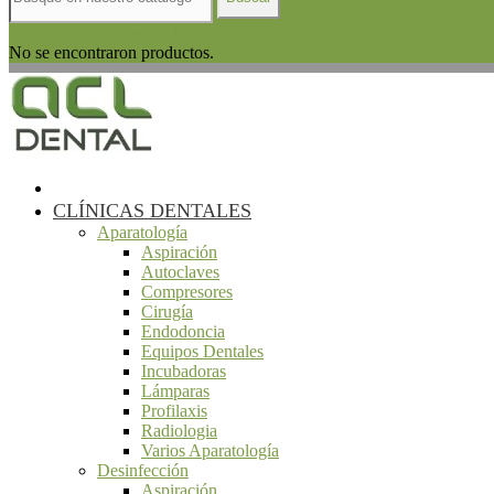
Haga clic para más productos.
No se encontraron productos.
CLÍNICAS DENTALES
Aparatología
Aspiración
Autoclaves
Compresores
Cirugía
Endodoncia
Equipos Dentales
Incubadoras
Lámparas
Profilaxis
Radiologia
Varios Aparatología
Desinfección
Aspiración