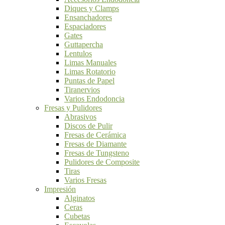
Diques y Clamps
Ensanchadores
Espaciadores
Gates
Guttapercha
Lentulos
Limas Manuales
Limas Rotatorio
Puntas de Papel
Tiranervios
Varios Endodoncia
Fresas y Pulidores
Abrasivos
Discos de Pulir
Fresas de Cerámica
Fresas de Diamante
Fresas de Tungsteno
Pulidores de Composite
Tiras
Varios Fresas
Impresión
Alginatos
Ceras
Cubetas