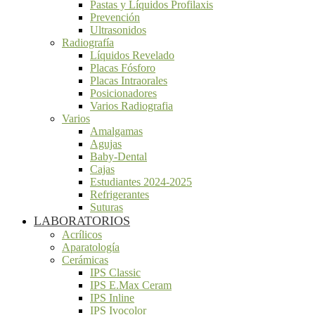
Pastas y Líquidos Profilaxis
Prevención
Ultrasonidos
Radiografía
Líquidos Revelado
Placas Fósforo
Placas Intraorales
Posicionadores
Varios Radiografia
Varios
Amalgamas
Agujas
Baby-Dental
Cajas
Estudiantes 2024-2025
Refrigerantes
Suturas
LABORATORIOS
Acrílicos
Aparatología
Cerámicas
IPS Classic
IPS E.Max Ceram
IPS Inline
IPS Ivocolor