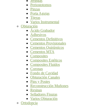
Jeringas
Periostotomos
Pinzas
Porta Agujas
Tijeras
Varios Instrumental
Obturación
Ácido Grabador
Adhesivos
Cementos Definitivos
Cementos Provisionales
Cementos Quirúrgicos
Cementos MTA
Composites
Composites Estéticos
Composites Fluidos
Coronas
Fondo de Cavidad
Obturación Canales
Pins y Postes
Reconstrucción Muñones
Resinas
Selladores Fisuras
Varios Obturación
Ortodoncia