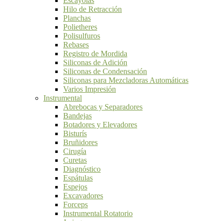
Escayolas
Hilo de Retracción
Planchas
Polietheres
Polisulfuros
Rebases
Registro de Mordida
Siliconas de Adición
Siliconas de Condensación
Siliconas para Mezcladoras Automáticas
Varios Impresión
Instrumental
Abrebocas y Separadores
Bandejas
Botadores y Elevadores
Bisturís
Bruñidores
Cirugía
Curetas
Diagnóstico
Espátulas
Espejos
Excavadores
Forceps
Instrumental Rotatorio