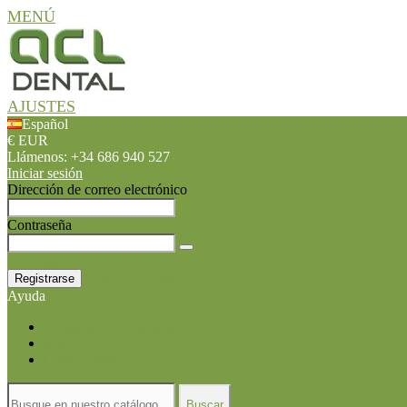
MENÚ
AJUSTES
Español
€ EUR
Llámenos:
+34 686 940 527
Iniciar sesión
Dirección de correo electrónico
Contraseña
¿Olvidaste tu contraseña?
Crea Una Cuenta
Registrarse
Ayuda
Contacta con Nosotros
Envío
Como comprar
Buscar