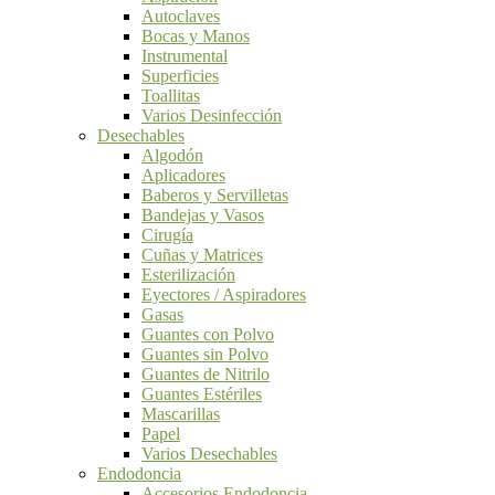
Autoclaves
Bocas y Manos
Instrumental
Superficies
Toallitas
Varios Desinfección
Desechables
Algodón
Aplicadores
Baberos y Servilletas
Bandejas y Vasos
Cirugía
Cuñas y Matrices
Esterilización
Eyectores / Aspiradores
Gasas
Guantes con Polvo
Guantes sin Polvo
Guantes de Nitrilo
Guantes Estériles
Mascarillas
Papel
Varios Desechables
Endodoncia
Accesorios Endodoncia