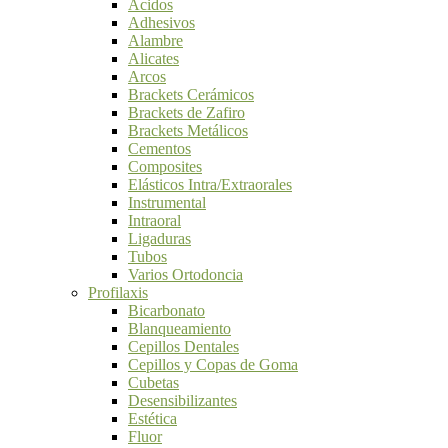
Ácidos
Adhesivos
Alambre
Alicates
Arcos
Brackets Cerámicos
Brackets de Zafiro
Brackets Metálicos
Cementos
Composites
Elásticos Intra/Extraorales
Instrumental
Intraoral
Ligaduras
Tubos
Varios Ortodoncia
Profilaxis
Bicarbonato
Blanqueamiento
Cepillos Dentales
Cepillos y Copas de Goma
Cubetas
Desensibilizantes
Estética
Fluor