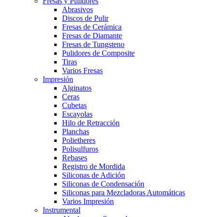
Fresas y Pulidores
Abrasivos
Discos de Pulir
Fresas de Cerámica
Fresas de Diamante
Fresas de Tungsteno
Pulidores de Composite
Tiras
Varios Fresas
Impresión
Alginatos
Ceras
Cubetas
Escayolas
Hilo de Retracción
Planchas
Polietheres
Polisulfuros
Rebases
Registro de Mordida
Siliconas de Adición
Siliconas de Condensación
Siliconas para Mezcladoras Automáticas
Varios Impresión
Instrumental