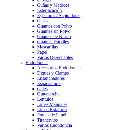
Cuñas y Matrices
Esterilización
Eyectores / Aspiradores
Gasas
Guantes con Polvo
Guantes sin Polvo
Guantes de Nitrilo
Guantes Estériles
Mascarillas
Papel
Varios Desechables
Endodoncia
Accesorios Endodoncia
Diques y Clamps
Ensanchadores
Espaciadores
Gates
Guttapercha
Lentulos
Limas Manuales
Limas Rotatorio
Puntas de Papel
Tiranervios
Varios Endodoncia