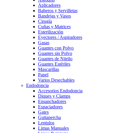
Aplicadores
Baberos y Servilletas
Bandejas y Vasos
Cirugía
Cuñas y Matrices
Esterilización
Eyectores / Aspiradores
Gasas
Guantes con Polvo
Guantes sin Polvo
Guantes de Nitrilo
Guantes Estériles
Mascarillas
Papel
Varios Desechables
Endodoncia
Accesorios Endodoncia
Diques y Clamps
Ensanchadores
Espaciadores
Gates
Guttapercha
Lentulos
Limas Manuales