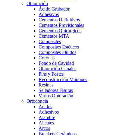
Obturación
Ácido Grabador
Adhesivos
Cementos Definitivos
Cementos Provisionales
Cementos Quirúrgicos
Cementos MTA
Composites
Composites Estéticos
Composites Fluidos
Coronas
Fondo de Cavidad
Obturación Canales
Pins y Postes
Reconstrucción Muñones
Resinas
Selladores Fisuras
Varios Obturación
Ortodoncia
Ácidos
Adhesivos
Alambre
Alicates
Arcos
Brackets Cerámicos