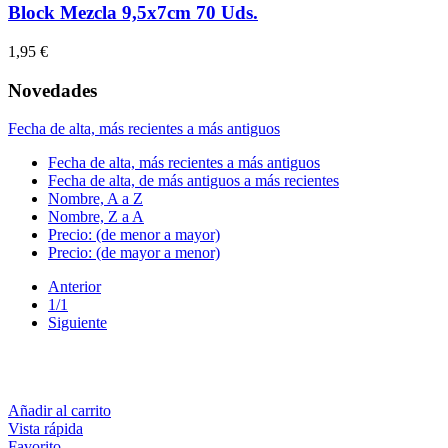
Block Mezcla 9,5x7cm 70 Uds.
1,95 €
Novedades
Fecha de alta, más recientes a más antiguos
Fecha de alta, más recientes a más antiguos
Fecha de alta, de más antiguos a más recientes
Nombre, A a Z
Nombre, Z a A
Precio: (de menor a mayor)
Precio: (de mayor a menor)
Anterior
1/1
Siguiente
Añadir al carrito
Vista rápida
Favorito