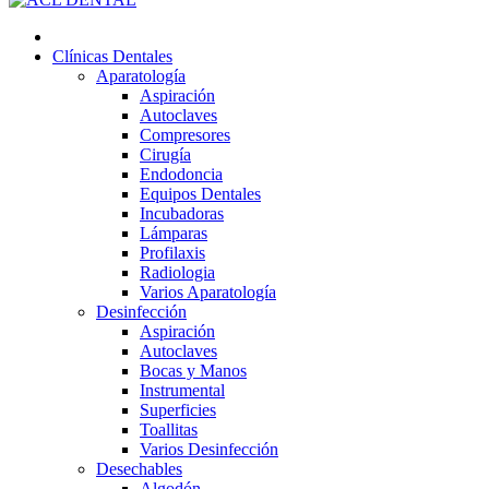
Clínicas Dentales
Aparatología
Aspiración
Autoclaves
Compresores
Cirugía
Endodoncia
Equipos Dentales
Incubadoras
Lámparas
Profilaxis
Radiologia
Varios Aparatología
Desinfección
Aspiración
Autoclaves
Bocas y Manos
Instrumental
Superficies
Toallitas
Varios Desinfección
Desechables
Algodón