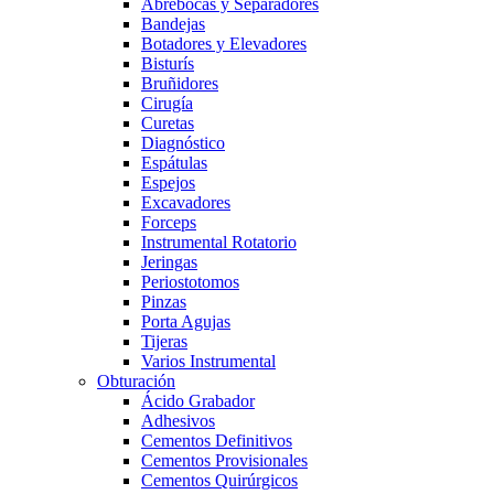
Abrebocas y Separadores
Bandejas
Botadores y Elevadores
Bisturís
Bruñidores
Cirugía
Curetas
Diagnóstico
Espátulas
Espejos
Excavadores
Forceps
Instrumental Rotatorio
Jeringas
Periostotomos
Pinzas
Porta Agujas
Tijeras
Varios Instrumental
Obturación
Ácido Grabador
Adhesivos
Cementos Definitivos
Cementos Provisionales
Cementos Quirúrgicos