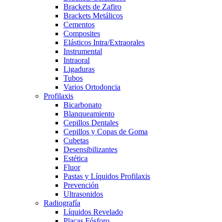
Brackets de Zafiro
Brackets Metálicos
Cementos
Composites
Elásticos Intra/Extraorales
Instrumental
Intraoral
Ligaduras
Tubos
Varios Ortodoncia
Profilaxis
Bicarbonato
Blanqueamiento
Cepillos Dentales
Cepillos y Copas de Goma
Cubetas
Desensibilizantes
Estética
Fluor
Pastas y Líquidos Profilaxis
Prevención
Ultrasonidos
Radiografía
Líquidos Revelado
Placas Fósforo