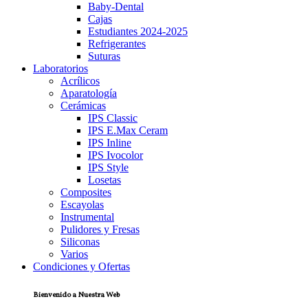
Baby-Dental
Cajas
Estudiantes 2024-2025
Refrigerantes
Suturas
Laboratorios
Acrílicos
Aparatología
Cerámicas
IPS Classic
IPS E.Max Ceram
IPS Inline
IPS Ivocolor
IPS Style
Losetas
Composites
Escayolas
Instrumental
Pulidores y Fresas
Siliconas
Varios
Condiciones y Ofertas
Bienvenido a Nuestra Web