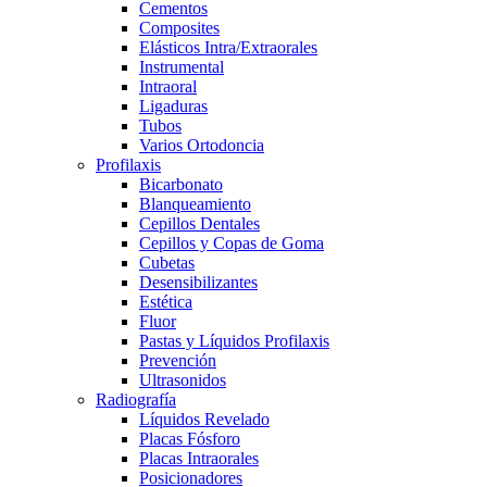
Cementos
Composites
Elásticos Intra/Extraorales
Instrumental
Intraoral
Ligaduras
Tubos
Varios Ortodoncia
Profilaxis
Bicarbonato
Blanqueamiento
Cepillos Dentales
Cepillos y Copas de Goma
Cubetas
Desensibilizantes
Estética
Fluor
Pastas y Líquidos Profilaxis
Prevención
Ultrasonidos
Radiografía
Líquidos Revelado
Placas Fósforo
Placas Intraorales
Posicionadores