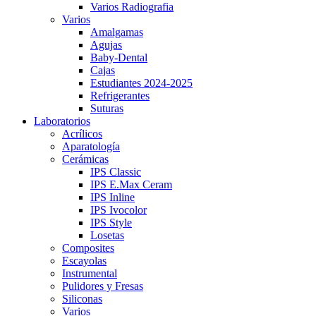
Varios Radiografia
Varios
Amalgamas
Agujas
Baby-Dental
Cajas
Estudiantes 2024-2025
Refrigerantes
Suturas
Laboratorios
Acrílicos
Aparatología
Cerámicas
IPS Classic
IPS E.Max Ceram
IPS Inline
IPS Ivocolor
IPS Style
Losetas
Composites
Escayolas
Instrumental
Pulidores y Fresas
Siliconas
Varios