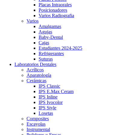
Placas Intraorales
Posicionadores
Varios Radiografia
Varios
Amalgamas
Agujas
Baby-Dental
Cajas
Estudiantes 2024-2025
Refrigerantes
Suturas
Laboratorios Dentales
Acrílicos
Aparatología
Cerámicas
IPS Classic
IPS E.Max Ceram
IPS Inline
IPS Ivocolor
IPS Style
Losetas
Composites
Escayolas
Instrumental
Pulidores y Fresas