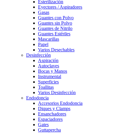
Esterilización
Eyectores / Aspiradores
Gasas
Guantes con Polvo
Guantes sin Polvo
Guantes de Nitrilo
Guantes Estériles
Mascarillas
Papel
Varios Desechables
Desinfección
Aspiración
Autoclaves
Bocas y Manos
Instrumental
Superficies
Toallitas
Varios Desinfección
Endodoncia
Accesorios Endodoncia
Diques y Clamps
Ensanchadores
Espaciadores
Gates
Guttapercha