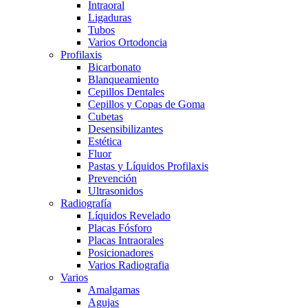
Intraoral
Ligaduras
Tubos
Varios Ortodoncia
Profilaxis
Bicarbonato
Blanqueamiento
Cepillos Dentales
Cepillos y Copas de Goma
Cubetas
Desensibilizantes
Estética
Fluor
Pastas y Líquidos Profilaxis
Prevención
Ultrasonidos
Radiografía
Líquidos Revelado
Placas Fósforo
Placas Intraorales
Posicionadores
Varios Radiografia
Varios
Amalgamas
Agujas