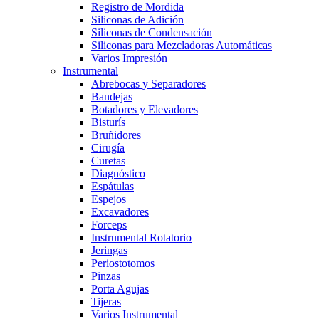
Registro de Mordida
Siliconas de Adición
Siliconas de Condensación
Siliconas para Mezcladoras Automáticas
Varios Impresión
Instrumental
Abrebocas y Separadores
Bandejas
Botadores y Elevadores
Bisturís
Bruñidores
Cirugía
Curetas
Diagnóstico
Espátulas
Espejos
Excavadores
Forceps
Instrumental Rotatorio
Jeringas
Periostotomos
Pinzas
Porta Agujas
Tijeras
Varios Instrumental