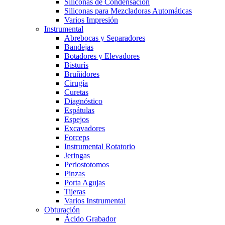
Siliconas de Condensación
Siliconas para Mezcladoras Automáticas
Varios Impresión
Instrumental
Abrebocas y Separadores
Bandejas
Botadores y Elevadores
Bisturís
Bruñidores
Cirugía
Curetas
Diagnóstico
Espátulas
Espejos
Excavadores
Forceps
Instrumental Rotatorio
Jeringas
Periostotomos
Pinzas
Porta Agujas
Tijeras
Varios Instrumental
Obturación
Ácido Grabador