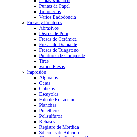
Limas Rotatorio
Puntas de Papel
Tiranervios
Varios Endodoncia
Fresas y Pulidores
Abrasivos
Discos de Pulir
Fresas de Cerámica
Fresas de Diamante
Fresas de Tungsteno
Pulidores de Composite
Tiras
Varios Fresas
Impresión
Alginatos
Ceras
Cubetas
Escayolas
Hilo de Retracción
Planchas
Polietheres
Polisulfuros
Rebases
Registro de Mordida
Siliconas de Adición