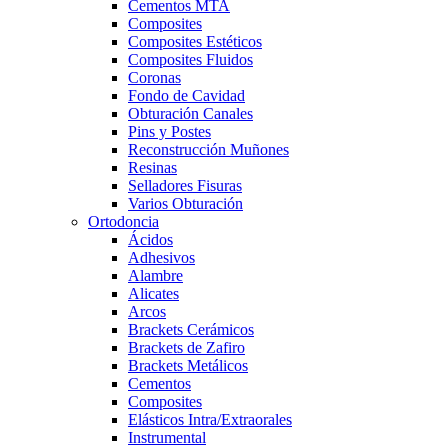
Cementos MTA
Composites
Composites Estéticos
Composites Fluidos
Coronas
Fondo de Cavidad
Obturación Canales
Pins y Postes
Reconstrucción Muñones
Resinas
Selladores Fisuras
Varios Obturación
Ortodoncia
Ácidos
Adhesivos
Alambre
Alicates
Arcos
Brackets Cerámicos
Brackets de Zafiro
Brackets Metálicos
Cementos
Composites
Elásticos Intra/Extraorales
Instrumental