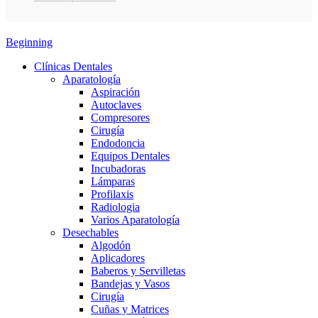
Beginning
Clínicas Dentales
Aparatología
Aspiración
Autoclaves
Compresores
Cirugía
Endodoncia
Equipos Dentales
Incubadoras
Lámparas
Profilaxis
Radiologia
Varios Aparatología
Desechables
Algodón
Aplicadores
Baberos y Servilletas
Bandejas y Vasos
Cirugía
Cuñas y Matrices