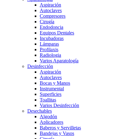
Aspiración
Autoclaves
Compresores
Cirugía
Endodoncia
Equipos Dentales
Incubadoras
Lámparas
Profilaxis
Radiologia
Varios Aparatología
Desinfección
Aspiración
Autoclaves
Bocas y Manos
Instrumental
Superficies
Toallitas
Varios Desinfección
Desechables
Algodón
Aplicadores
Baberos y Servilletas
Bandejas y Vasos
Cirugía