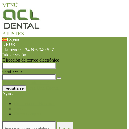
MENÚ
AJUSTES
Español
€ EUR
Llámenos:
+34 686 940 527
Iniciar sesión
Dirección de correo electrónico
Contraseña
¿Olvidaste tu contraseña?
Crea Una Cuenta
Registrarse
Ayuda
Contacta con Nosotros
Envío
Como comprar
Buscar