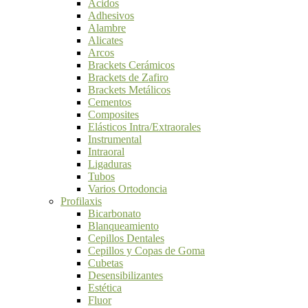
Ácidos
Adhesivos
Alambre
Alicates
Arcos
Brackets Cerámicos
Brackets de Zafiro
Brackets Metálicos
Cementos
Composites
Elásticos Intra/Extraorales
Instrumental
Intraoral
Ligaduras
Tubos
Varios Ortodoncia
Profilaxis
Bicarbonato
Blanqueamiento
Cepillos Dentales
Cepillos y Copas de Goma
Cubetas
Desensibilizantes
Estética
Fluor