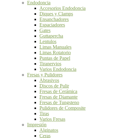
Endodoncia
Accesorios Endodoncia
Diques y Clamps
Ensanchadores
Espaciadores
Gates
Guttapercha
Lentulos
Limas Manuales
Limas Rotatorio
Puntas de Papel
Tiranervios
Varios Endodoncia
Fresas y Pulidores
Abrasivos
Discos de Pulir
Fresas de Cerámica
Fresas de Diamante
Fresas de Tungsteno
Pulidores de Composite
Tiras
Varios Fresas
Impresión
Alginatos
Ceras