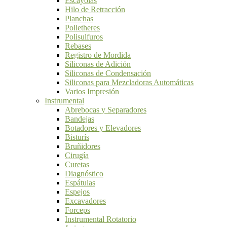
Escayolas
Hilo de Retracción
Planchas
Polietheres
Polisulfuros
Rebases
Registro de Mordida
Siliconas de Adición
Siliconas de Condensación
Siliconas para Mezcladoras Automáticas
Varios Impresión
Instrumental
Abrebocas y Separadores
Bandejas
Botadores y Elevadores
Bisturís
Bruñidores
Cirugía
Curetas
Diagnóstico
Espátulas
Espejos
Excavadores
Forceps
Instrumental Rotatorio