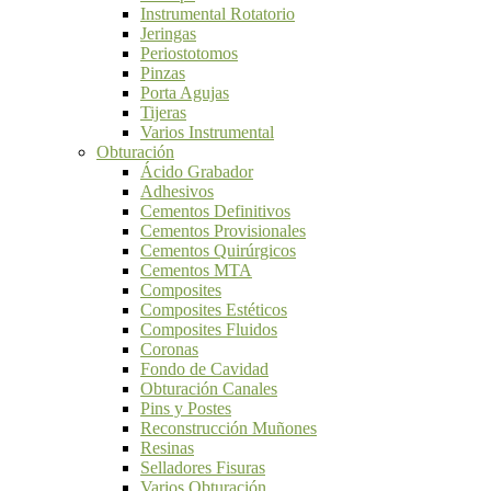
Instrumental Rotatorio
Jeringas
Periostotomos
Pinzas
Porta Agujas
Tijeras
Varios Instrumental
Obturación
Ácido Grabador
Adhesivos
Cementos Definitivos
Cementos Provisionales
Cementos Quirúrgicos
Cementos MTA
Composites
Composites Estéticos
Composites Fluidos
Coronas
Fondo de Cavidad
Obturación Canales
Pins y Postes
Reconstrucción Muñones
Resinas
Selladores Fisuras
Varios Obturación