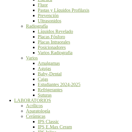
Fluor
Pastas y Líquidos Profilaxis
Prevención
Ultrasonidos
Radiografía
Líquidos Revelado
Placas Fósforo
Placas Intraorales
Posicionadores
Varios Radiografia
Varios
Amalgamas
Agujas
Baby-Dental
Cajas
Estudiantes 2024-2025
Refrigerantes
Suturas
LABORATORIOS
Acrílicos
Aparatología
Cerámicas
IPS Classic
IPS E.Max Ceram