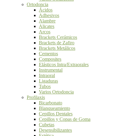
Ortodoncia
Ácidos
Adhesivos
Alambre
Alicates
Arcos
Brackets Cerámicos
Brackets de Zafiro
Brackets Metálicos
Cementos
Composites
Elásticos Intra/Extraorales
Instrumental
Intraoral
Ligaduras
Tubos
Varios Ortodoncia
Profilaxis
Bicarbonato
Blanqueamiento
Cepillos Dentales
Cepillos y Copas de Goma
Cubetas
Desensibilizantes
Estética