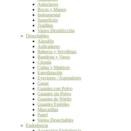
Autoclaves
Bocas y Manos
Instrumental
Superficies
Toallitas
Varios Desinfección
Desechables
Algodón
Aplicadores
Baberos y Servilletas
Bandejas y Vasos
Cirugía
Cuñas y Matrices
Esterilización
Eyectores / Aspiradores
Gasas
Guantes con Polvo
Guantes sin Polvo
Guantes de Nitrilo
Guantes Estériles
Mascarillas
Papel
Varios Desechables
Endodoncia
Accesorios Endodoncia