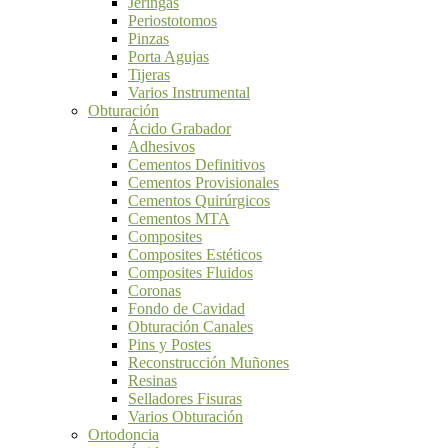
Jeringas
Periostotomos
Pinzas
Porta Agujas
Tijeras
Varios Instrumental
Obturación
Ácido Grabador
Adhesivos
Cementos Definitivos
Cementos Provisionales
Cementos Quirúrgicos
Cementos MTA
Composites
Composites Estéticos
Composites Fluidos
Coronas
Fondo de Cavidad
Obturación Canales
Pins y Postes
Reconstrucción Muñones
Resinas
Selladores Fisuras
Varios Obturación
Ortodoncia