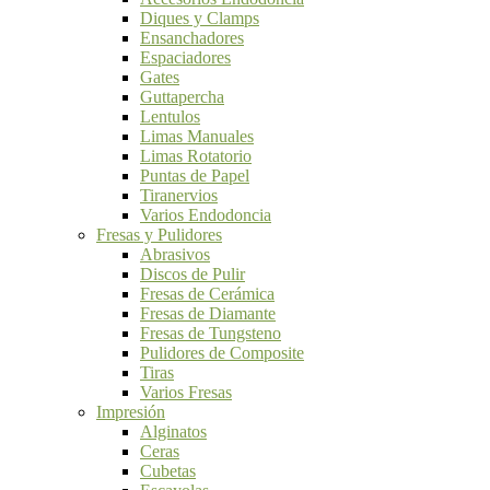
Diques y Clamps
Ensanchadores
Espaciadores
Gates
Guttapercha
Lentulos
Limas Manuales
Limas Rotatorio
Puntas de Papel
Tiranervios
Varios Endodoncia
Fresas y Pulidores
Abrasivos
Discos de Pulir
Fresas de Cerámica
Fresas de Diamante
Fresas de Tungsteno
Pulidores de Composite
Tiras
Varios Fresas
Impresión
Alginatos
Ceras
Cubetas