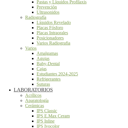
Pastas y Líquidos Profilaxis
Prevención
Ultrasonidos
Radiografía
Líquidos Revelado
Placas Fósforo
Placas Intraorales
Posicionadores
Varios Radiografia
Varios
Amalgamas
Agujas
Baby-Dental
Cajas
Estudiantes 2024-2025
Refrigerantes
Suturas
LABORATORIOS
Acrílicos
Aparatología
Cerámicas
IPS Classic
IPS E.Max Ceram
IPS Inline
IPS Ivocolor