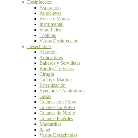
Desinfección
Aspiración
Autoclaves
Bocas y Manos
Instrumental
Superficies
Toallitas
Varios Desinfección
Desechables
Algodón
Aplicadores
Baberos y Servilletas
Bandejas y Vasos
Cirugía
Cuñas y Matrices
Esterilización
Eyectores / Aspiradores
Gasas
Guantes con Polvo
Guantes sin Polvo
Guantes de Nitrilo
Guantes Estériles
Mascarillas
Papel
Varios Desechables