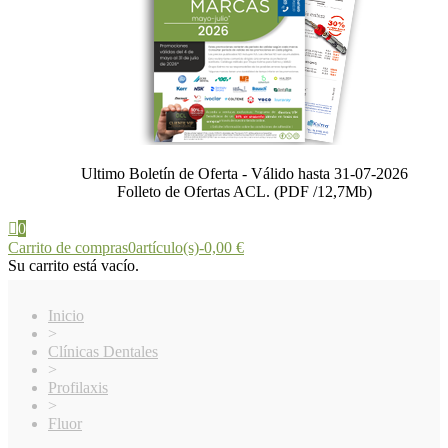
Ultimo Boletín de Oferta - Válido hasta 31-07-2026
Folleto de Ofertas ACL. (PDF /12,7Mb)
0
Carrito de compras
0
artículo(s)
-
0,00 €
Su carrito está vacío.
Inicio
>
Clínicas Dentales
>
Profilaxis
>
Fluor