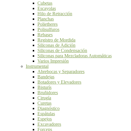
Cubetas
Escayolas
Hilo de Retracción
Planchas
Polietheres
Polisulfuros
Rebases
Registro de Mordida
Siliconas de Adición
Siliconas de Condensación
Siliconas para Mezcladoras Automáticas
Varios Impresión
Instrumental
Abrebocas y Separadores
Bandejas
Botadores y Elevadores
Bisturís
Bruñidores
Cirugía
Curetas
Diagnóstico
Espátulas
Espejos
Excavadores
Forceps