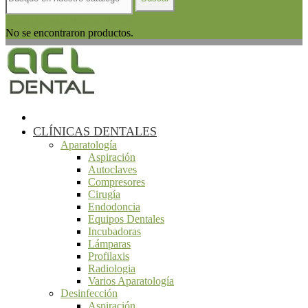
Haga clic para más productos.
No se encontraron productos.
CLÍNICAS DENTALES
Aparatología
Aspiración
Autoclaves
Compresores
Cirugía
Endodoncia
Equipos Dentales
Incubadoras
Lámparas
Profilaxis
Radiologia
Varios Aparatología
Desinfección
Aspiración