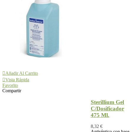
Añadir Al Carrito
Vista Rápida
Favorito
Compartir
Sterillium Gel
C/Dosificador
475 Ml.
8,32 €
Antiséptico con base