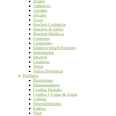
Ácidos
Adhesivos
Alambre
Alicates
Arcos
Brackets Cerámicos
Brackets de Zafiro
Brackets Metálicos
Cementos
Composites
Elásticos Intra/Extraorales
Instrumental
Intraoral
Ligaduras
Tubos
Varios Ortodoncia
Profilaxis
Bicarbonato
Blanqueamiento
Cepillos Dentales
Cepillos y Copas de Goma
Cubetas
Desensibilizantes
Estética
Fluor