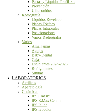
Pastas y Líquidos Profilaxis
Prevención
Ultrasonidos
Radiografía
Líquidos Revelado
Placas Fósforo
Placas Intraorales
Posicionadores
Varios Radiografia
Varios
Amalgamas
Agujas
Baby-Dental
Cajas
Estudiantes 2024-2025
Refrigerantes
Suturas
LABORATORIOS
Acrílicos
Aparatología
Cerámicas
IPS Classic
IPS E.Max Ceram
IPS Inline
IPS Ivocolor