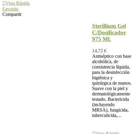
Vista Rápida
Favorito
Compartir
Sterillium Gel
C/Dosificador
975 Ml.
14,72 €
Antiséptico con base
alcohólica, de
consistencia líquida,
para la desinfección
higiénica y
quirúrgica de manos.
Suave con la piel y
dermatológicamente
testado. Bactericida
(incluyendo
MRSA), fungicida,
tuberculicida,...
Añadir Al
Carrito
Vista Rápida