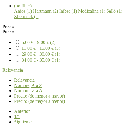
(no filter)
Anios (1)
Hartmann (2)
Inibsa (1)
Medicaline (1)
Salló (1)
Zhermack (1)
Precio
Precio
6,00 € - 9,00 €
(2)
11,00 € - 15,00 €
(3)
29,00 € - 30,00 €
(1)
34,00 € - 35,00 €
(1)
Relevancia
Relevancia
Nombre, A a Z
Nombre, Z a A
Precio: (de menor a mayor)
Precio: (de mayor a menor)
Anterior
1/1
Siguiente