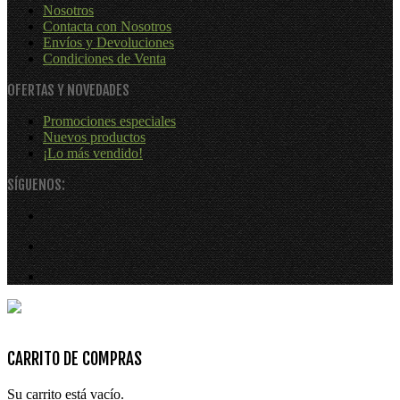
Nosotros
Contacta con Nosotros
Envíos y Devoluciones
Condiciones de Venta
OFERTAS Y NOVEDADES
Promociones especiales
Nuevos productos
¡Lo más vendido!
SÍGUENOS:
@ACLDental - Diseña:2Grcolor.com
CARRITO DE COMPRAS
Su carrito está vacío.