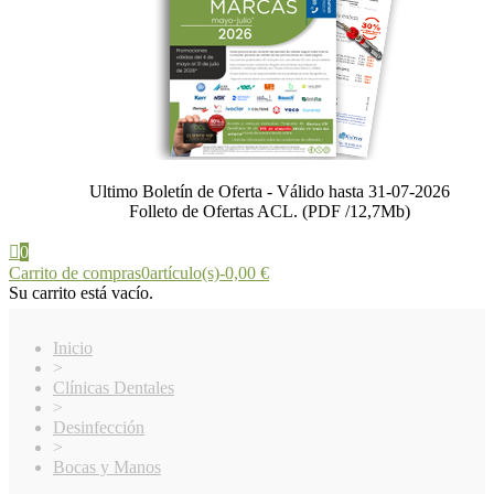
Ultimo Boletín de Oferta - Válido hasta 31-07-2026
Folleto de Ofertas ACL. (PDF /12,7Mb)
0
Carrito de compras
0
artículo(s)
-
0,00 €
Su carrito está vacío.
Inicio
>
Clínicas Dentales
>
Desinfección
>
Bocas y Manos