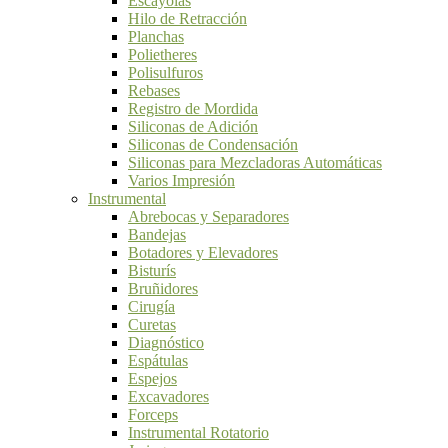
Escayolas
Hilo de Retracción
Planchas
Polietheres
Polisulfuros
Rebases
Registro de Mordida
Siliconas de Adición
Siliconas de Condensación
Siliconas para Mezcladoras Automáticas
Varios Impresión
Instrumental
Abrebocas y Separadores
Bandejas
Botadores y Elevadores
Bisturís
Bruñidores
Cirugía
Curetas
Diagnóstico
Espátulas
Espejos
Excavadores
Forceps
Instrumental Rotatorio