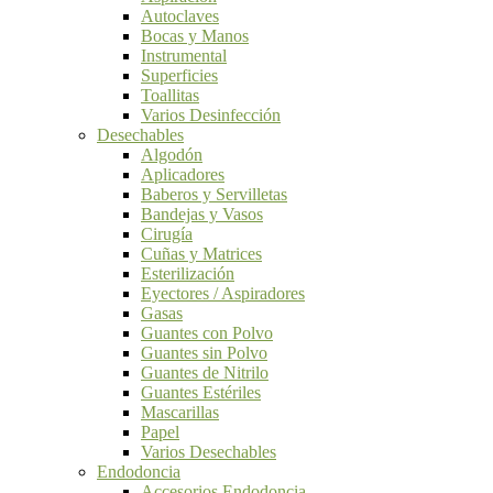
Autoclaves
Bocas y Manos
Instrumental
Superficies
Toallitas
Varios Desinfección
Desechables
Algodón
Aplicadores
Baberos y Servilletas
Bandejas y Vasos
Cirugía
Cuñas y Matrices
Esterilización
Eyectores / Aspiradores
Gasas
Guantes con Polvo
Guantes sin Polvo
Guantes de Nitrilo
Guantes Estériles
Mascarillas
Papel
Varios Desechables
Endodoncia
Accesorios Endodoncia