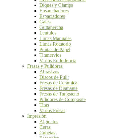
Diques y Clamps
Ensanchadores
Espaciadores
Gates
Guttapercha
Lentulos
Limas Manuales
Limas Rotatorio
Puntas de Papel
Tiranervios
Varios Endodoncia
Fresas y Pulidores
Abrasivos
Discos de Pulir
Fresas de Cerámica
Fresas de Diamante
Fresas de Tungsteno
Pulidores de Composite
Tiras
Varios Fresas
Impresión
Alginatos
Ceras
Cubetas