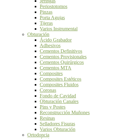
Jeringas
Periostotomos
Pinzas
Porta Agujas
Tijeras
Varios Instrumental
Obturación
Ácido Grabador
Adhesivos
Cementos Definitivos
Cementos Provisionales
Cementos Quirúrgicos
Cementos MTA
Composites
Composites Estéticos
Composites Fluidos
Coronas
Fondo de Cavidad
Obturación Canales
Pins y Postes
Reconstrucción Muñones
Resinas
Selladores Fisuras
Varios Obturación
Ortodoncia