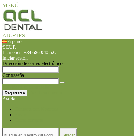
MENÚ
AJUSTES
Español
€ EUR
Llámenos:
+34 686 940 527
Iniciar sesión
Dirección de correo electrónico
Contraseña
¿Olvidaste tu contraseña?
Crea Una Cuenta
Registrarse
Ayuda
Contacta con Nosotros
Envío
Como comprar
Buscar