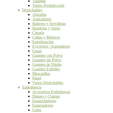
Toallitas
Varios Desinfección
Desechables
Algodón
Aplicadores
Baberos y Servilletas
Bandejas y Vasos
Cirugía
Cuñas y Matrices
Esterilización
Eyectores / Aspiradores
Gasas
Guantes con Polvo
Guantes sin Polvo
Guantes de Nitrilo
Guantes Estériles
Mascarillas
Papel
Varios Desechables
Endodoncia
Accesorios Endodoncia
Diques y Clamps
Ensanchadores
Espaciadores
Gates