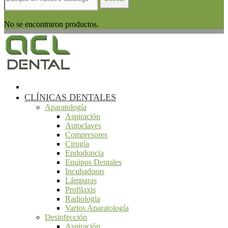
Haga clic para más productos.
No se encontraron productos.
CLÍNICAS DENTALES
Aparatología
Aspiración
Autoclaves
Compresores
Cirugía
Endodoncia
Equipos Dentales
Incubadoras
Lámparas
Profilaxis
Radiologia
Varios Aparatología
Desinfección
Aspiración