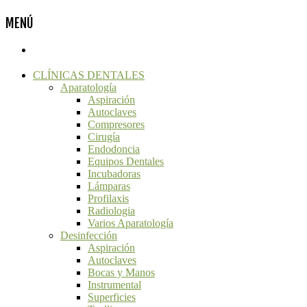
MENÚ
CLÍNICAS DENTALES
Aparatología
Aspiración
Autoclaves
Compresores
Cirugía
Endodoncia
Equipos Dentales
Incubadoras
Lámparas
Profilaxis
Radiologia
Varios Aparatología
Desinfección
Aspiración
Autoclaves
Bocas y Manos
Instrumental
Superficies