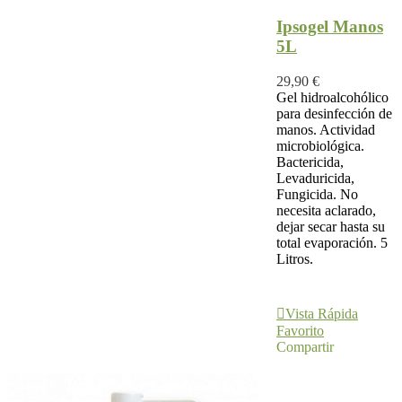
Ipsogel Manos
5L
29,90 €
Gel hidroalcohólico
para desinfección de
manos. Actividad
microbiológica.
Bactericida,
Levaduricida,
Fungicida. No
necesita aclarado,
dejar secar hasta su
total evaporación. 5
Litros.
Añadir Al
Carrito
Vista Rápida
Favorito
Compartir