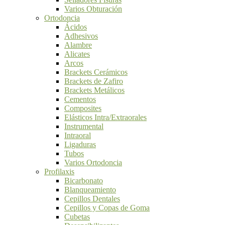
Varios Obturación
Ortodoncia
Ácidos
Adhesivos
Alambre
Alicates
Arcos
Brackets Cerámicos
Brackets de Zafiro
Brackets Metálicos
Cementos
Composites
Elásticos Intra/Extraorales
Instrumental
Intraoral
Ligaduras
Tubos
Varios Ortodoncia
Profilaxis
Bicarbonato
Blanqueamiento
Cepillos Dentales
Cepillos y Copas de Goma
Cubetas