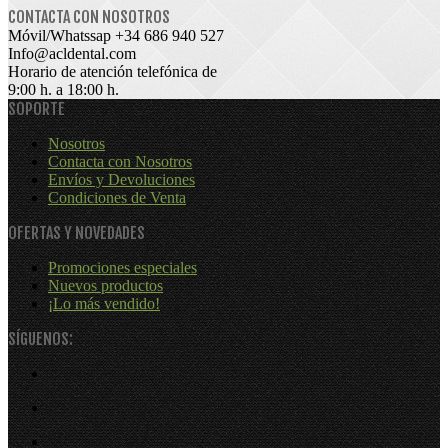
CONTACTA CON NOSOTROS
Móvil/Whatssap +34
686 940 527
Info@acldental.com
Horario de atención telefónica de
9:00 h. a 18:00 h.
SOPORTE
Nosotros
Contacta con Nosotros
Envíos y Devoluciones
Condiciones de Venta
OFERTAS Y NOVEDADES
Promociones especiales
Nuevos productos
¡Lo más vendido!
SÍGUENOS: