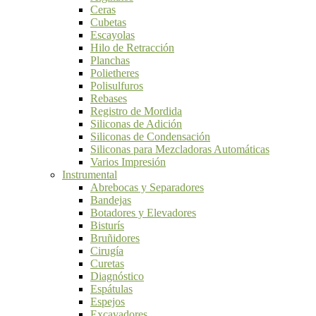
Ceras
Cubetas
Escayolas
Hilo de Retracción
Planchas
Polietheres
Polisulfuros
Rebases
Registro de Mordida
Siliconas de Adición
Siliconas de Condensación
Siliconas para Mezcladoras Automáticas
Varios Impresión
Instrumental
Abrebocas y Separadores
Bandejas
Botadores y Elevadores
Bisturís
Bruñidores
Cirugía
Curetas
Diagnóstico
Espátulas
Espejos
Excavadores