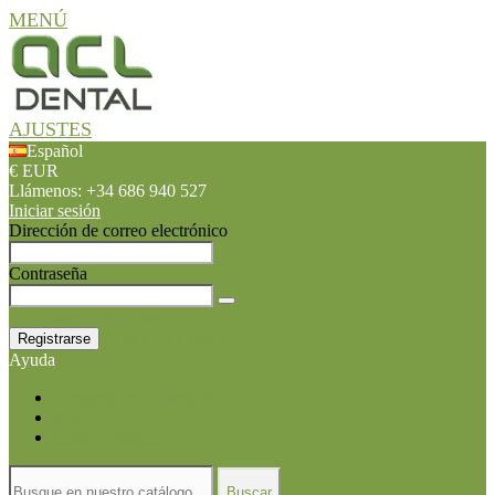
MENÚ
AJUSTES
Español
€ EUR
Llámenos:
+34 686 940 527
Iniciar sesión
Dirección de correo electrónico
Contraseña
¿Olvidaste tu contraseña?
Crea Una Cuenta
Registrarse
Ayuda
Contacta con Nosotros
Envío
Como comprar
Buscar