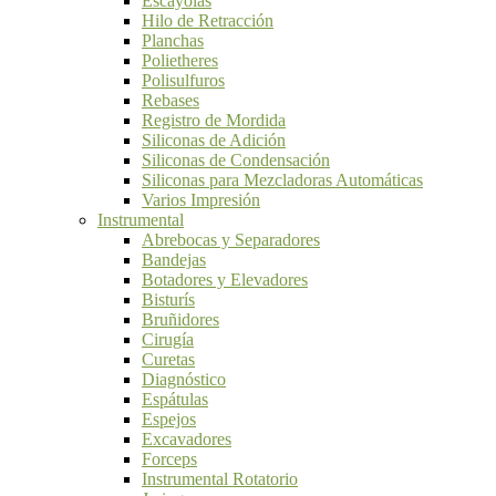
Escayolas
Hilo de Retracción
Planchas
Polietheres
Polisulfuros
Rebases
Registro de Mordida
Siliconas de Adición
Siliconas de Condensación
Siliconas para Mezcladoras Automáticas
Varios Impresión
Instrumental
Abrebocas y Separadores
Bandejas
Botadores y Elevadores
Bisturís
Bruñidores
Cirugía
Curetas
Diagnóstico
Espátulas
Espejos
Excavadores
Forceps
Instrumental Rotatorio