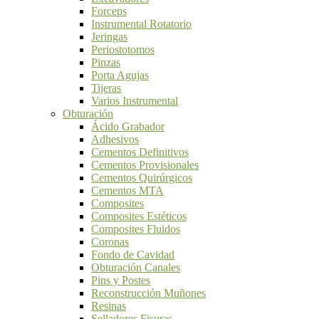
Forceps
Instrumental Rotatorio
Jeringas
Periostotomos
Pinzas
Porta Agujas
Tijeras
Varios Instrumental
Obturación
Ácido Grabador
Adhesivos
Cementos Definitivos
Cementos Provisionales
Cementos Quirúrgicos
Cementos MTA
Composites
Composites Estéticos
Composites Fluidos
Coronas
Fondo de Cavidad
Obturación Canales
Pins y Postes
Reconstrucción Muñones
Resinas
Selladores Fisuras