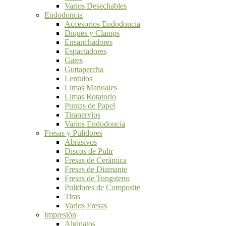
Varios Desechables
Endodoncia
Accesorios Endodoncia
Diques y Clamps
Ensanchadores
Espaciadores
Gates
Guttapercha
Lentulos
Limas Manuales
Limas Rotatorio
Puntas de Papel
Tiranervios
Varios Endodoncia
Fresas y Pulidores
Abrasivos
Discos de Pulir
Fresas de Cerámica
Fresas de Diamante
Fresas de Tungsteno
Pulidores de Composite
Tiras
Varios Fresas
Impresión
Alginatos