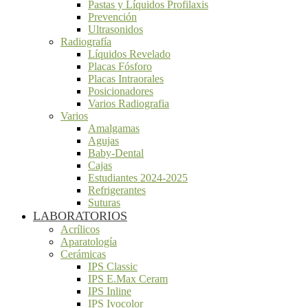
Pastas y Líquidos Profilaxis
Prevención
Ultrasonidos
Radiografía
Líquidos Revelado
Placas Fósforo
Placas Intraorales
Posicionadores
Varios Radiografia
Varios
Amalgamas
Agujas
Baby-Dental
Cajas
Estudiantes 2024-2025
Refrigerantes
Suturas
LABORATORIOS
Acrílicos
Aparatología
Cerámicas
IPS Classic
IPS E.Max Ceram
IPS Inline
IPS Ivocolor