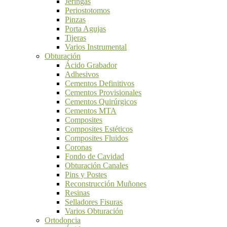
Jeringas
Periostotomos
Pinzas
Porta Agujas
Tijeras
Varios Instrumental
Obturación
Ácido Grabador
Adhesivos
Cementos Definitivos
Cementos Provisionales
Cementos Quirúrgicos
Cementos MTA
Composites
Composites Estéticos
Composites Fluidos
Coronas
Fondo de Cavidad
Obturación Canales
Pins y Postes
Reconstrucción Muñones
Resinas
Selladores Fisuras
Varios Obturación
Ortodoncia