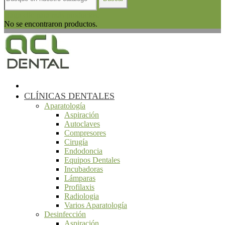
Haga clic para más productos.
No se encontraron productos.
CLÍNICAS DENTALES
Aparatología
Aspiración
Autoclaves
Compresores
Cirugía
Endodoncia
Equipos Dentales
Incubadoras
Lámparas
Profilaxis
Radiologia
Varios Aparatología
Desinfección
Aspiración