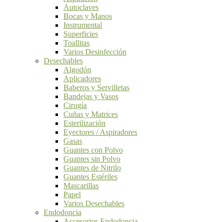
Autoclaves
Bocas y Manos
Instrumental
Superficies
Toallitas
Varios Desinfección
Desechables
Algodón
Aplicadores
Baberos y Servilletas
Bandejas y Vasos
Cirugía
Cuñas y Matrices
Esterilización
Eyectores / Aspiradores
Gasas
Guantes con Polvo
Guantes sin Polvo
Guantes de Nitrilo
Guantes Estériles
Mascarillas
Papel
Varios Desechables
Endodoncia
Accesorios Endodoncia