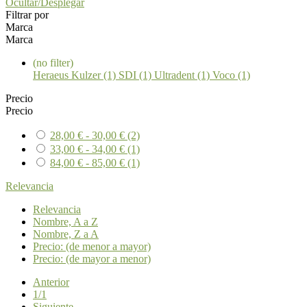
Ocultar/Desplegar
Filtrar por
Marca
Marca
(no filter)
Heraeus Kulzer (1)
SDI (1)
Ultradent (1)
Voco (1)
Precio
Precio
28,00 € - 30,00 €
(2)
33,00 € - 34,00 €
(1)
84,00 € - 85,00 €
(1)
Relevancia
Relevancia
Nombre, A a Z
Nombre, Z a A
Precio: (de menor a mayor)
Precio: (de mayor a menor)
Anterior
1/1
Siguiente