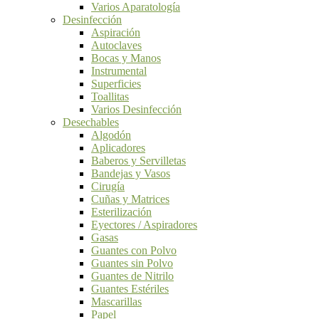
Varios Aparatología
Desinfección
Aspiración
Autoclaves
Bocas y Manos
Instrumental
Superficies
Toallitas
Varios Desinfección
Desechables
Algodón
Aplicadores
Baberos y Servilletas
Bandejas y Vasos
Cirugía
Cuñas y Matrices
Esterilización
Eyectores / Aspiradores
Gasas
Guantes con Polvo
Guantes sin Polvo
Guantes de Nitrilo
Guantes Estériles
Mascarillas
Papel