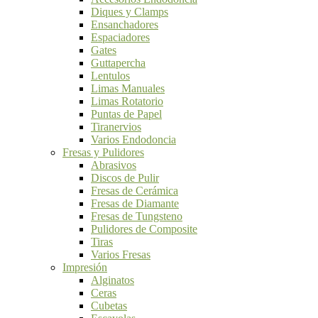
Diques y Clamps
Ensanchadores
Espaciadores
Gates
Guttapercha
Lentulos
Limas Manuales
Limas Rotatorio
Puntas de Papel
Tiranervios
Varios Endodoncia
Fresas y Pulidores
Abrasivos
Discos de Pulir
Fresas de Cerámica
Fresas de Diamante
Fresas de Tungsteno
Pulidores de Composite
Tiras
Varios Fresas
Impresión
Alginatos
Ceras
Cubetas