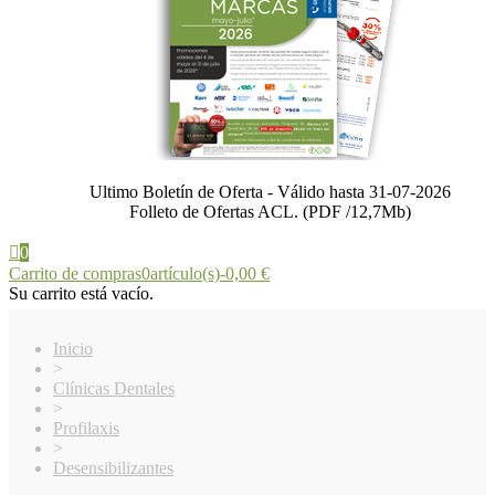
Ultimo Boletín de Oferta - Válido hasta 31-07-2026
Folleto de Ofertas ACL. (PDF /12,7Mb)
0
Carrito de compras
0
artículo(s)
-
0,00 €
Su carrito está vacío.
Inicio
>
Clínicas Dentales
>
Profilaxis
>
Desensibilizantes