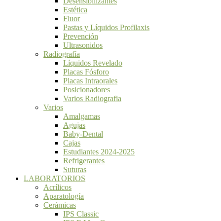
Desensibilizantes
Estética
Fluor
Pastas y Líquidos Profilaxis
Prevención
Ultrasonidos
Radiografía
Líquidos Revelado
Placas Fósforo
Placas Intraorales
Posicionadores
Varios Radiografia
Varios
Amalgamas
Agujas
Baby-Dental
Cajas
Estudiantes 2024-2025
Refrigerantes
Suturas
LABORATORIOS
Acrílicos
Aparatología
Cerámicas
IPS Classic