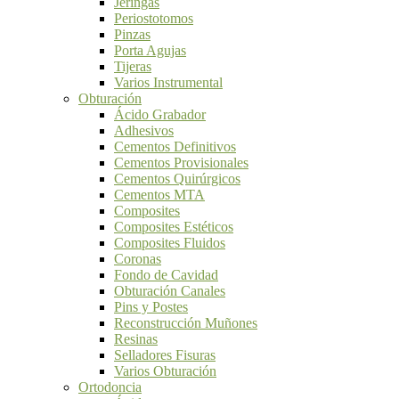
Jeringas
Periostotomos
Pinzas
Porta Agujas
Tijeras
Varios Instrumental
Obturación
Ácido Grabador
Adhesivos
Cementos Definitivos
Cementos Provisionales
Cementos Quirúrgicos
Cementos MTA
Composites
Composites Estéticos
Composites Fluidos
Coronas
Fondo de Cavidad
Obturación Canales
Pins y Postes
Reconstrucción Muñones
Resinas
Selladores Fisuras
Varios Obturación
Ortodoncia