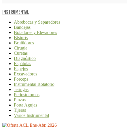
INSTRUMENTAL
Abrebocas y Separadores
Bandejas
Botadores y Elevadores
Bisturís
Bruñidores
Cirugía
Curetas
Diagnóstico
Espátulas
Espejos
Excavadores
Forceps
Instrumental Rotatorio
Jeringas
Periostotomos
Pinzas
Porta Agujas
Tijeras
Varios Instrumental