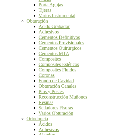
Porta Agujas
Tijeras
Varios Instrumental
Obturación
Ácido Grabador
Adhesivos
Cementos Definitivos
Cementos Provisionales
Cementos Quirúrgicos
Cementos MTA
Composites
Composites Estéticos
Composites Fluidos
Coronas
Fondo de Cavidad
Obturación Canales
Pins y Postes
Reconstrucción Muñones
Resinas
Selladores Fisuras
Varios Obturación
Ortodoncia
Ácidos
Adhesivos
Alambre