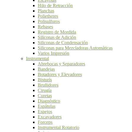
Escayolas
Hilo de Retracción
Planchas
Polietheres
Polisulfuros
Rebases
Registro de Mordida
Siliconas de Adición
Siliconas de Condensación
Siliconas para Mezcladoras Automáticas
Varios Impresión
Instrumental
Abrebocas y Separadores
Bandejas
Botadores y Elevadores
Bisturís
Bruñidores
Cirugía
Curetas
Diagnóstico
Espátulas
Espejos
Excavadores
Forceps
Instrumental Rotatorio