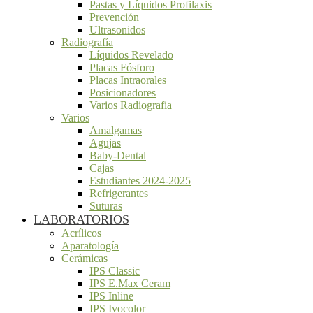
Pastas y Líquidos Profilaxis
Prevención
Ultrasonidos
Radiografía
Líquidos Revelado
Placas Fósforo
Placas Intraorales
Posicionadores
Varios Radiografia
Varios
Amalgamas
Agujas
Baby-Dental
Cajas
Estudiantes 2024-2025
Refrigerantes
Suturas
LABORATORIOS
Acrílicos
Aparatología
Cerámicas
IPS Classic
IPS E.Max Ceram
IPS Inline
IPS Ivocolor