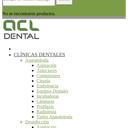
Haga clic para más productos.
No se encontraron productos.
CLÍNICAS DENTALES
Aparatología
Aspiración
Autoclaves
Compresores
Cirugía
Endodoncia
Equipos Dentales
Incubadoras
Lámparas
Profilaxis
Radiologia
Varios Aparatología
Desinfección
Aspiración