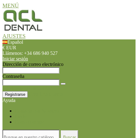
MENÚ
AJUSTES
Español
€ EUR
Llámenos:
+34 686 940 527
Iniciar sesión
Dirección de correo electrónico
Contraseña
¿Olvidaste tu contraseña?
Crea Una Cuenta
Registrarse
Ayuda
Contacta con Nosotros
Envío
Como comprar
Buscar