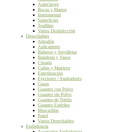
Autoclaves
Bocas y Manos
Instrumental
Superficies
Toallitas
Varios Desinfección
Desechables
Algodón
Aplicadores
Baberos y Servilletas
Bandejas y Vasos
Cirugía
Cuñas y Matrices
Esterilización
Eyectores / Aspiradores
Gasas
Guantes con Polvo
Guantes sin Polvo
Guantes de Nitrilo
Guantes Estériles
Mascarillas
Papel
Varios Desechables
Endodoncia
Accesorios Endodoncia