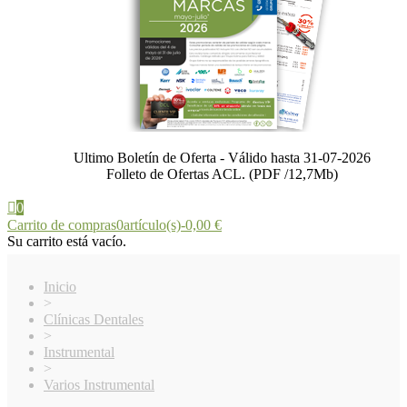
Ultimo Boletín de Oferta - Válido hasta 31-07-2026
Folleto de Ofertas ACL. (PDF /12,7Mb)
0
Carrito de compras
0
artículo(s)
-
0,00 €
Su carrito está vacío.
Inicio
>
Clínicas Dentales
>
Instrumental
>
Varios Instrumental