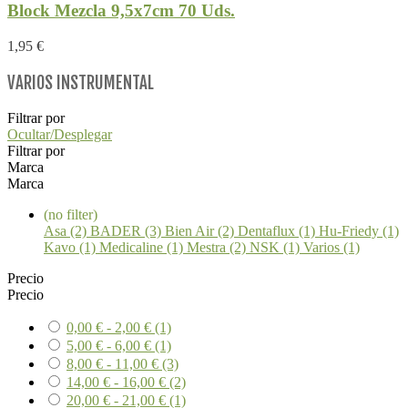
Block Mezcla 9,5x7cm 70 Uds.
1,95 €
VARIOS INSTRUMENTAL
Filtrar por
Ocultar/Desplegar
Filtrar por
Marca
Marca
(no filter)
Asa (2)
BADER (3)
Bien Air (2)
Dentaflux (1)
Hu-Friedy (1)
Kavo (1)
Medicaline (1)
Mestra (2)
NSK (1)
Varios (1)
Precio
Precio
0,00 € - 2,00 €
(1)
5,00 € - 6,00 €
(1)
8,00 € - 11,00 €
(3)
14,00 € - 16,00 €
(2)
20,00 € - 21,00 €
(1)