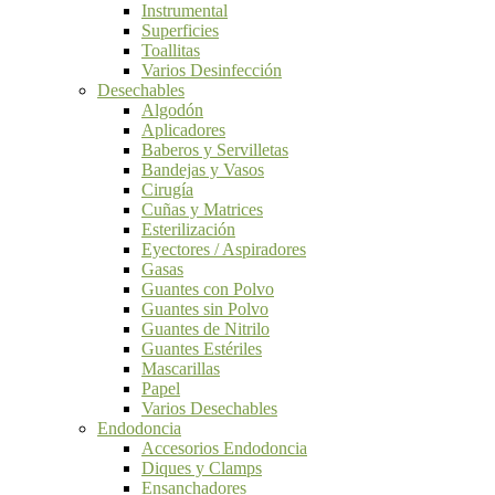
Instrumental
Superficies
Toallitas
Varios Desinfección
Desechables
Algodón
Aplicadores
Baberos y Servilletas
Bandejas y Vasos
Cirugía
Cuñas y Matrices
Esterilización
Eyectores / Aspiradores
Gasas
Guantes con Polvo
Guantes sin Polvo
Guantes de Nitrilo
Guantes Estériles
Mascarillas
Papel
Varios Desechables
Endodoncia
Accesorios Endodoncia
Diques y Clamps
Ensanchadores