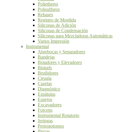
Polietheres
Polisulfuros
Rebases
Registro de Mordida
Siliconas de Adición
Siliconas de Condensación
Siliconas para Mezcladoras Automáticas
Varios Impresión
Instrumental
Abrebocas y Separadores
Bandejas
Botadores y Elevadores
Bisturís
Bruñidores
Cirugía
Curetas
Diagnóstico
Espátulas
Espejos
Excavadores
Forceps
Instrumental Rotatorio
Jeringas
Periostotomos
Pinzas