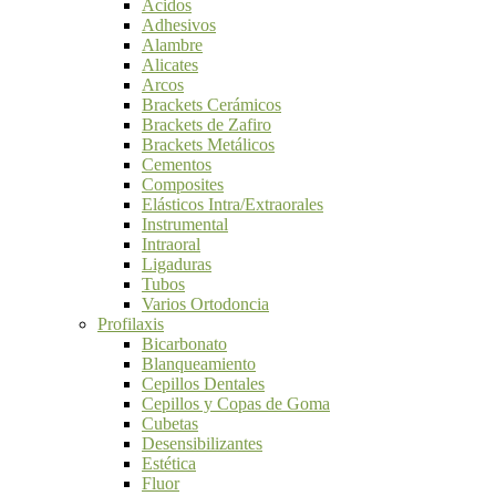
Ácidos
Adhesivos
Alambre
Alicates
Arcos
Brackets Cerámicos
Brackets de Zafiro
Brackets Metálicos
Cementos
Composites
Elásticos Intra/Extraorales
Instrumental
Intraoral
Ligaduras
Tubos
Varios Ortodoncia
Profilaxis
Bicarbonato
Blanqueamiento
Cepillos Dentales
Cepillos y Copas de Goma
Cubetas
Desensibilizantes
Estética
Fluor