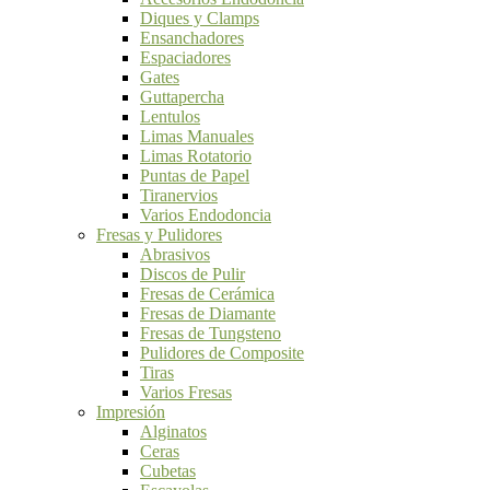
Diques y Clamps
Ensanchadores
Espaciadores
Gates
Guttapercha
Lentulos
Limas Manuales
Limas Rotatorio
Puntas de Papel
Tiranervios
Varios Endodoncia
Fresas y Pulidores
Abrasivos
Discos de Pulir
Fresas de Cerámica
Fresas de Diamante
Fresas de Tungsteno
Pulidores de Composite
Tiras
Varios Fresas
Impresión
Alginatos
Ceras
Cubetas