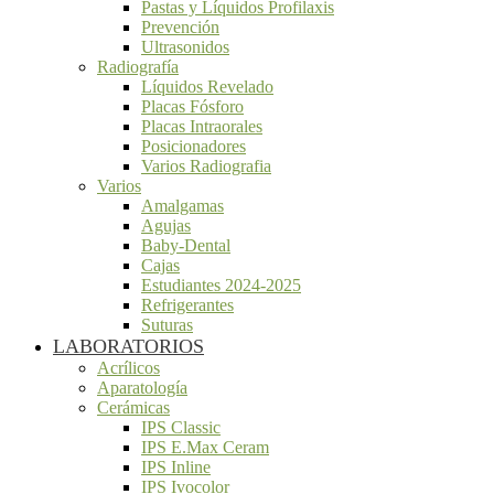
Pastas y Líquidos Profilaxis
Prevención
Ultrasonidos
Radiografía
Líquidos Revelado
Placas Fósforo
Placas Intraorales
Posicionadores
Varios Radiografia
Varios
Amalgamas
Agujas
Baby-Dental
Cajas
Estudiantes 2024-2025
Refrigerantes
Suturas
LABORATORIOS
Acrílicos
Aparatología
Cerámicas
IPS Classic
IPS E.Max Ceram
IPS Inline
IPS Ivocolor