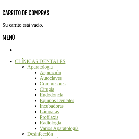
@ACLDental - Diseña:2Grcolor.com
CARRITO DE COMPRAS
Su carrito está vacío.
MENÚ
CLÍNICAS DENTALES
Aparatología
Aspiración
Autoclaves
Compresores
Cirugía
Endodoncia
Equipos Dentales
Incubadoras
Lámparas
Profilaxis
Radiologia
Varios Aparatología
Desinfección