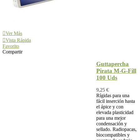
Ver Más
Vista Rápida
Favorito
Compartir
Guttapercha
Pirata M-G-Fill
100 Uds
9,25 €
Rígidas para una
fácil inserción hasta
el ápice y con
elevada plasticidad
para una mejor
condensación y
sellado. Radiopacas,
biocompatibles y