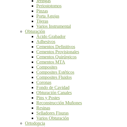
Jeringas
Periostotomos
Pinzas
Porta Agujas
Tijeras
Varios Instrumental
Obturación
Ácido Grabador
Adhesivos
Cementos Definitivos
Cementos Provisionales
Cementos Quirúrgicos
Cementos MTA
Composites
Composites Estéticos
Composites Fluidos
Coronas
Fondo de Cavidad
Obturación Canales
Pins y Postes
Reconstrucción Muñones
Resinas
Selladores Fisuras
Varios Obturación
Ortodoncia