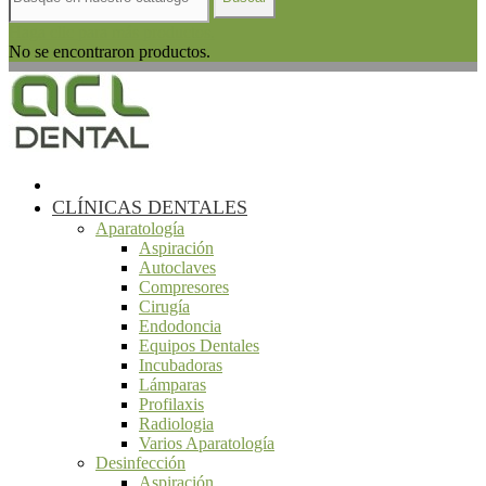
Haga clic para más productos.
No se encontraron productos.
CLÍNICAS DENTALES
Aparatología
Aspiración
Autoclaves
Compresores
Cirugía
Endodoncia
Equipos Dentales
Incubadoras
Lámparas
Profilaxis
Radiologia
Varios Aparatología
Desinfección
Aspiración