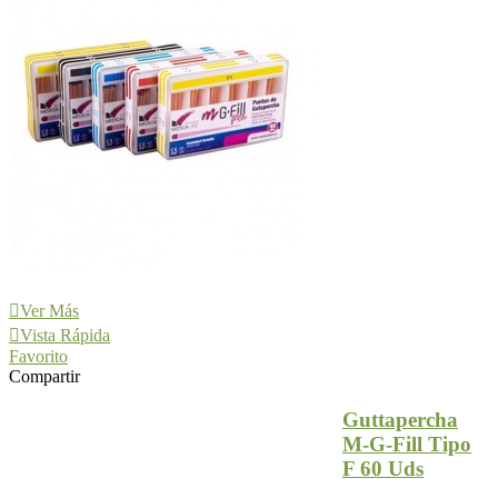
Ver Más
Vista Rápida
Favorito
Compartir
Guttapercha
M-G-Fill Tipo
F 60 Uds