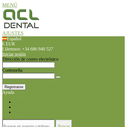
MENÚ
AJUSTES
Español
€ EUR
Llámenos:
+34 686 940 527
Iniciar sesión
Dirección de correo electrónico
Contraseña
¿Olvidaste tu contraseña?
Crea Una Cuenta
Registrarse
Ayuda
Contacta con Nosotros
Envío
Como comprar
Buscar