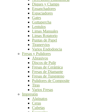
Diques y Clamps
Ensanchadores
Espaciadores
Gates
Guttapercha
Lentulos
Limas Manuales
Limas Rotatorio
Puntas de Papel
Tiranervios
Varios Endodoncia
Fresas y Pulidores
Abrasivos
Discos de Pulir
Fresas de Cerámica
Fresas de Diamante
Fresas de Tungsteno
Pulidores de Composite
Tiras
Varios Fresas
Impresión
Alginatos
Ceras
Cubetas