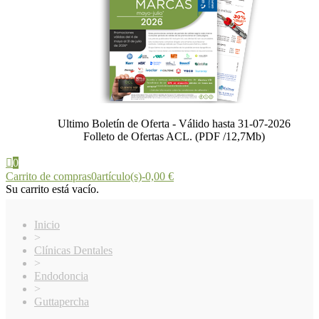
Ultimo Boletín de Oferta - Válido hasta 31-07-2026
Folleto de Ofertas ACL. (PDF /12,7Mb)
0
Carrito de compras
0
artículo(s)
-
0,00 €
Su carrito está vacío.
Inicio
>
Clínicas Dentales
>
Endodoncia
>
Guttapercha