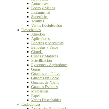
Autoclaves
Bocas y Manos
Instrumental
Superficies
Toallitas
Varios Desinfección
Desechables
Algodón
Aplicadores
Baberos y Servilletas
Bandejas y Vasos
Cirugía
Cuñas y Matrices
Esterilización
Eyectores / Aspiradores
Gasas
Guantes con Polvo
Guantes sin Polvo
Guantes de Nitrilo
Guantes Estériles
Mascarillas
Papel
Varios Desechables
Endodoncia
Accesorios Endodoncia