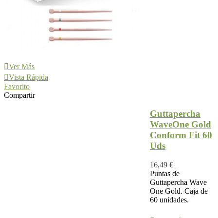
Ver Más
Vista Rápida
Favorito
Compartir
Guttapercha
WaveOne Gold
Conform Fit 60
Uds
16,49 €
Puntas de
Guttapercha Wave
One Gold. Caja de
60 unidades.
Ver Más