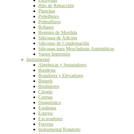
Escayolas
Hilo de Retracción
Planchas
Polietheres
Polisulfuros
Rebases
Registro de Mordida
Siliconas de Adición
Siliconas de Condensación
Siliconas para Mezcladoras Automáticas
Varios Impresión
Instrumental
Abrebocas y Separadores
Bandejas
Botadores y Elevadores
Bisturís
Bruñidores
Cirugía
Curetas
Diagnóstico
Espátulas
Espejos
Excavadores
Forceps
Instrumental Rotatorio