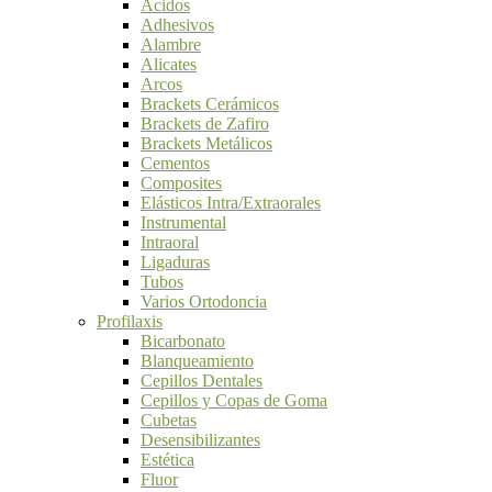
Ácidos
Adhesivos
Alambre
Alicates
Arcos
Brackets Cerámicos
Brackets de Zafiro
Brackets Metálicos
Cementos
Composites
Elásticos Intra/Extraorales
Instrumental
Intraoral
Ligaduras
Tubos
Varios Ortodoncia
Profilaxis
Bicarbonato
Blanqueamiento
Cepillos Dentales
Cepillos y Copas de Goma
Cubetas
Desensibilizantes
Estética
Fluor